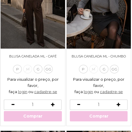
BLUSA CANELADA ML - CAFÉ
BLUSA CANELADA ML - CHUMBO
P
M
G
GG
P
M
G
GG
Para visualizar o preço, por
Para visualizar o preço, por
favor,
favor,
faça
login
ou
cadastre-se
faça
login
ou
cadastre-se
Comprar
Comprar