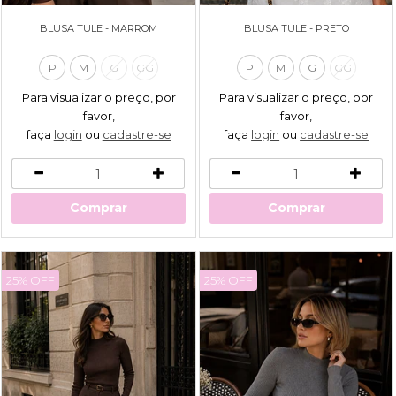
BLUSA TULE - MARROM
BLUSA TULE - PRETO
P
M
G
GG
P
M
G
GG
Para visualizar o preço, por
Para visualizar o preço, por
favor,
favor,
faça
login
ou
cadastre-se
faça
login
ou
cadastre-se
Comprar
Comprar
25% OFF
25% OFF