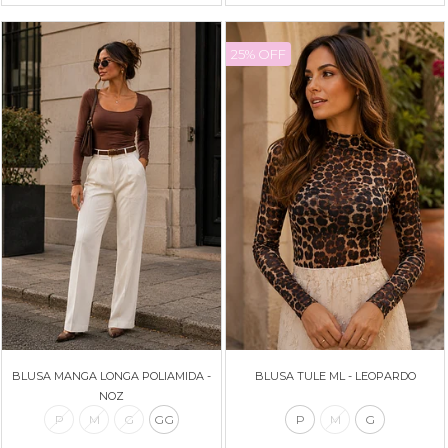
25% OFF
BLUSA MANGA LONGA POLIAMIDA -
BLUSA TULE ML - LEOPARDO
NOZ
P
M
G
GG
P
M
G