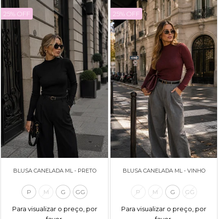
25% OFF
25% OFF
BLUSA CANELADA ML - PRETO
BLUSA CANELADA ML - VINHO
P
M
G
GG
P
M
G
GG
Para visualizar o preço, por
Para visualizar o preço, por
favor,
favor,