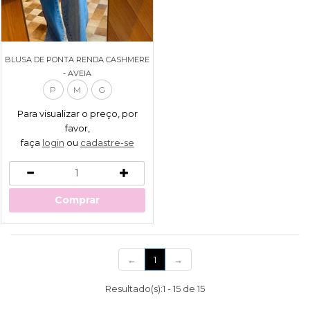
BLUSA DE PONTA RENDA CASHMERE
- AVEIA
P
M
G
Para visualizar o preço, por
favor,
faça
login
ou
cadastre-se
Comprar
(current)
←
1
→
Resultado(s):
1
-
15
de
15