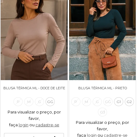
BLUSA TÉRMICA ML - DOCE DE LEITE
BLUSA TÉRMICA ML - PRETO
P
M
G
GG
P
M
G
GG
G1
G2
Para visualizar o preço, por
G3
favor,
Para visualizar o preço, por
faça
login
ou
cadastre-se
favor,
faça
login
ou
cadastre-se