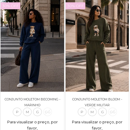
30% OFF
30% OFF
CONJUNTO MOLETOM BECOMING -
CONJUNTO MOLETOM BLOOM -
MARINHO
VERDE MILITAR
P
M
G
GG
P
M
G
GG
Para visualizar o preço, por
Para visualizar o preço, por
favor,
favor,