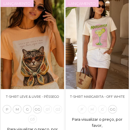
LANÇAMENTO
LANÇAMENTO
T-SHIRT LEVE & LIVRE - PÊSSEGO
T-SHIRT MARGARITA - OFF WHITE
P
M
G
GG
G1
G2
P
M
G
GG
Para visualizar o preço, por
G3
favor,
Para visualizar o preço, por