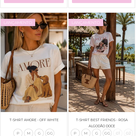
LANÇAMENTO
LANÇAMENTO
T-SHIRT AMORE - OFF WHITE
T-SHIRT BEST FRIENDS - ROSA
ALGODÃO DOCE
P
M
G
GG
P
M
G
GG
G1
G2