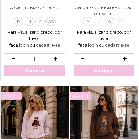
CONJUNTO BREEZE - PRETO
CONJUNTO MOLETOM BE STRONG -
OFF WHITE
P
M
G
GG
P
M
G
GG
Para visualizar o preço, por
Para visualizar o preço, por
favor,
favor,
faça
login
ou
cadastre-se
faça
login
ou
cadastre-se
Comprar
Comprar
30% OFF
30% OFF