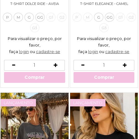
T-SHIRT DOLCE RIDE - AVEIA
T-SHIRT ELEGANCE - CAMEL
P
M
G
GG
G1
G2
P
M
G
GG
G1
G2
G3
G3
Para visualizar o preço, por
Para visualizar o preço, por
favor,
favor,
faça
login
ou
cadastre-se
faça
login
ou
cadastre-se
Comprar
Comprar
LANÇAMENTO
LANÇAMENTO