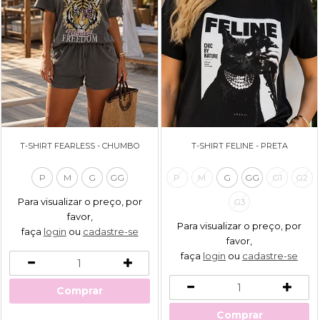
T-SHIRT FEARLESS - CHUMBO
T-SHIRT FELINE - PRETA
P
M
G
GG
P
M
G
GG
G1
G2
Para visualizar o preço, por
G3
favor,
Para visualizar o preço, por
faça
login
ou
cadastre-se
favor,
faça
login
ou
cadastre-se
Comprar
Comprar