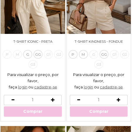
T-SHIRT ICONIC - PRETA
T-SHIRT KINDNESS - FONDUE
P
M
G
GG
G1
G2
P
M
G
GG
G1
G2
G3
G3
Para visualizar o preço, por
Para visualizar o preço, por
favor,
favor,
faça
login
ou
cadastre-se
faça
login
ou
cadastre-se
Comprar
Comprar