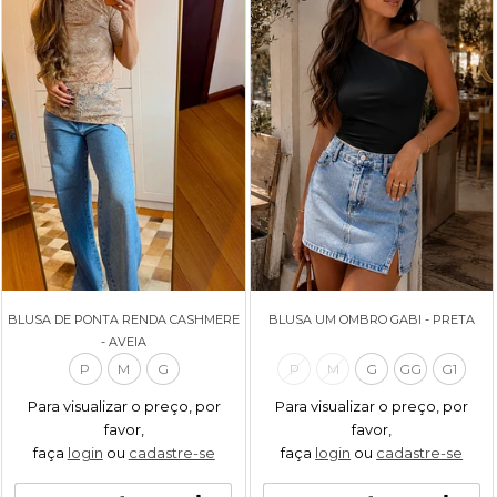
BLUSA DE PONTA RENDA CASHMERE
BLUSA UM OMBRO GABI - PRETA
- AVEIA
P
M
G
P
M
G
GG
G1
Para visualizar o preço, por
Para visualizar o preço, por
favor,
favor,
faça
login
ou
cadastre-se
faça
login
ou
cadastre-se