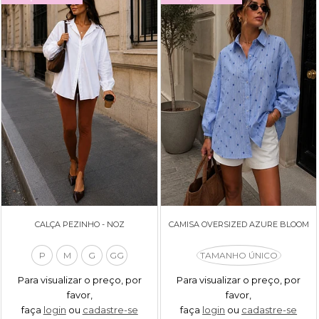
CALÇA PEZINHO - NOZ
CAMISA OVERSIZED AZURE BLOOM
P
M
G
GG
TAMANHO ÚNICO
Para visualizar o preço, por
Para visualizar o preço, por
favor,
favor,
faça
login
ou
cadastre-se
faça
login
ou
cadastre-se