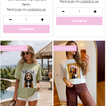
faça
login
ou
cadastre-se
favor,
faça
login
ou
cadastre-se
Comprar
Comprar
LANÇAMENTO
PRÉ-VENDA