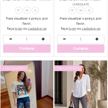
CHOCOLATE
P
M
G
P
M
G
Para visualizar o preço, por
Para visualizar o preço, por
favor,
favor,
faça
login
ou
cadastre-se
faça
login
ou
cadastre-se
Comprar
Comprar
LANÇAMENTO
LANÇAMENTO