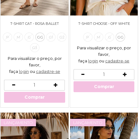
T-SHIRT CAT - ROSA BALLET
T-SHIRT CHOOSE - OFF WHITE
P
M
G
GG
G1
G2
P
M
G
GG
Para visualizar o preço, por
G3
favor,
Para visualizar o preço, por
faça
login
ou
cadastre-se
favor,
faça
login
ou
cadastre-se
Comprar
Comprar
LANÇAMENTO
LANÇAMENTO