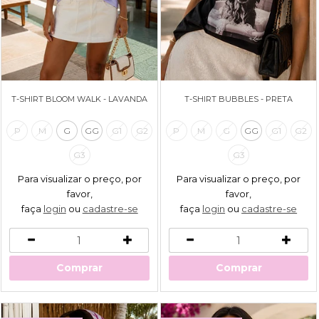
T-SHIRT BLOOM WALK - LAVANDA
T-SHIRT BUBBLES - PRETA
P
M
G
GG
G1
G2
P
M
G
GG
G1
G2
G3
G3
Para visualizar o preço, por
Para visualizar o preço, por
favor,
favor,
faça
login
ou
cadastre-se
faça
login
ou
cadastre-se
Comprar
Comprar