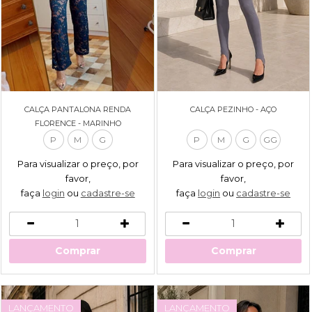
CALÇA PANTALONA RENDA
CALÇA PEZINHO - AÇO
FLORENCE - MARINHO
P
M
G
P
M
G
GG
Para visualizar o preço, por
Para visualizar o preço, por
favor,
favor,
faça
login
ou
cadastre-se
faça
login
ou
cadastre-se
Comprar
Comprar
LANÇAMENTO
LANÇAMENTO