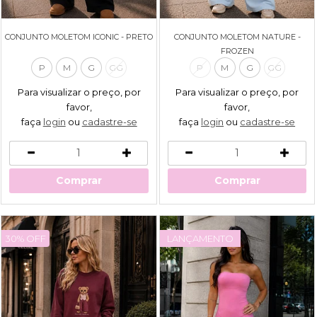
CONJUNTO MOLETOM ICONIC - PRETO
CONJUNTO MOLETOM NATURE -
FROZEN
P
M
G
GG
P
M
G
GG
Para visualizar o preço, por
Para visualizar o preço, por
favor,
favor,
faça
login
ou
cadastre-se
faça
login
ou
cadastre-se
Comprar
Comprar
30% OFF
LANÇAMENTO