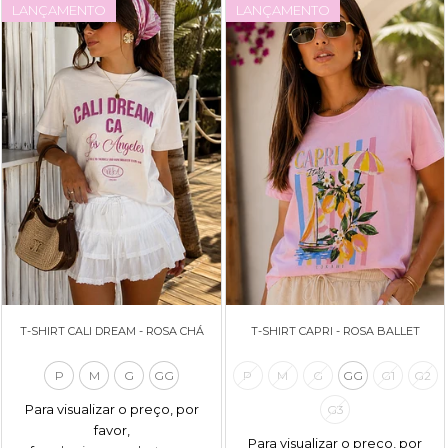
LANÇAMENTO
LANÇAMENTO
T-SHIRT CALI DREAM - ROSA CHÁ
T-SHIRT CAPRI - ROSA BALLET
P
M
G
GG
P
M
G
GG
G1
G2
Para visualizar o preço, por
G3
favor,
Para visualizar o preço, por