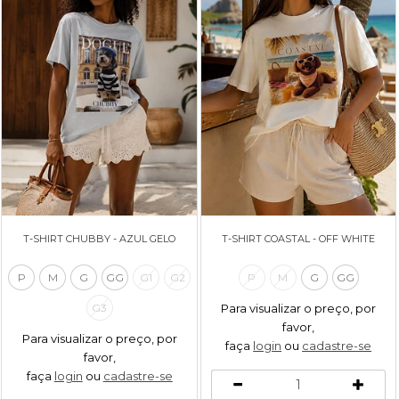
T-SHIRT CHUBBY - AZUL GELO
T-SHIRT COASTAL - OFF WHITE
P
M
G
GG
G1
G2
P
M
G
GG
Para visualizar o preço, por
G3
favor,
Para visualizar o preço, por
faça
login
ou
cadastre-se
favor,
faça
login
ou
cadastre-se