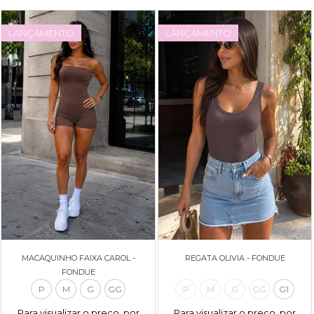
LANÇAMENTO
LANÇAMENTO
MACAQUINHO FAIXA CAROL -
REGATA OLIVIA - FONDUE
FONDUE
P
M
G
GG
P
M
G
GG
G1
Para visualizar o preço, por
Para visualizar o preço, por