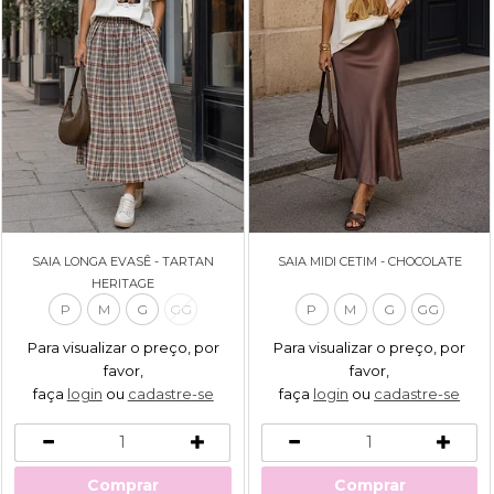
SAIA LONGA EVASÊ - TARTAN
SAIA MIDI CETIM - CHOCOLATE
HERITAGE
P
M
G
GG
P
M
G
GG
Para visualizar o preço, por
Para visualizar o preço, por
favor,
favor,
faça
login
ou
cadastre-se
faça
login
ou
cadastre-se
Comprar
Comprar