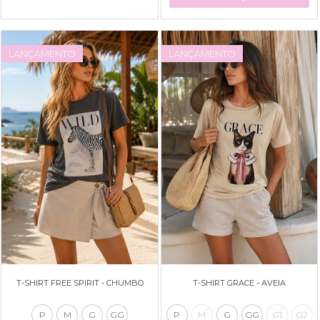
LANÇAMENTO
LANÇAMENTO
T-SHIRT FREE SPIRIT - CHUMBO
T-SHIRT GRACE - AVEIA
P
M
G
GG
P
M
G
GG
G1
G2