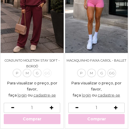
CONJUNTO MOLETOM STAY SOFT -
MACAQUINHO FAIXA CAROL - BALLET
BORDÔ
P
M
G
GG
P
M
G
GG
Para visualizar o preço, por
Para visualizar o preço, por
favor,
favor,
faça
login
ou
cadastre-se
faça
login
ou
cadastre-se
Comprar
Comprar