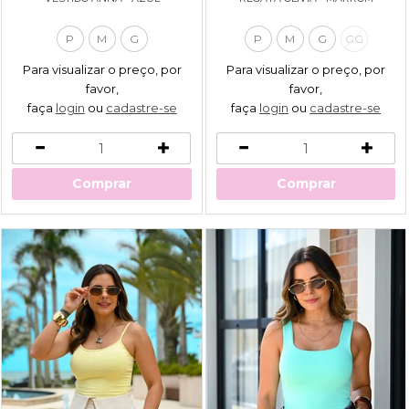
P
M
G
P
M
G
GG
Para visualizar o preço, por
Para visualizar o preço, por
favor,
favor,
faça
login
ou
cadastre-se
faça
login
ou
cadastre-se
Comprar
Comprar