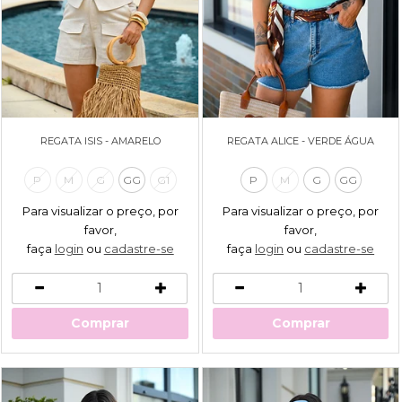
REGATA ISIS - AMARELO
REGATA ALICE - VERDE ÁGUA
P
M
G
GG
G1
P
M
G
GG
Para visualizar o preço, por
Para visualizar o preço, por
favor,
favor,
faça
login
ou
cadastre-se
faça
login
ou
cadastre-se
Comprar
Comprar