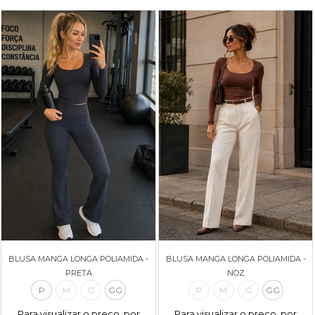
BLUSA MANGA LONGA POLIAMIDA -
BLUSA MANGA LONGA POLIAMIDA -
PRETA
NOZ
P
M
G
GG
P
M
G
GG
Para visualizar o preço, por
Para visualizar o preço, por