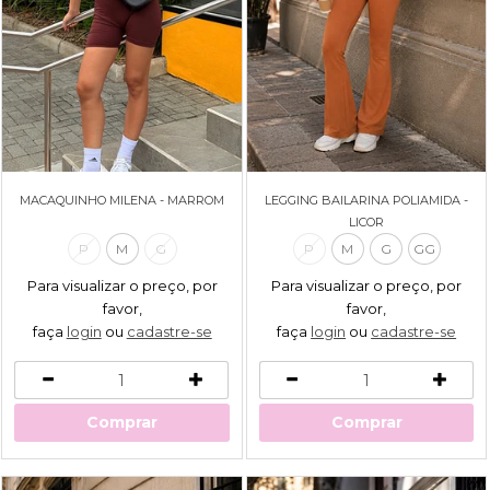
MACAQUINHO MILENA - MARROM
LEGGING BAILARINA POLIAMIDA -
LICOR
P
M
G
P
M
G
GG
Para visualizar o preço, por
Para visualizar o preço, por
favor,
favor,
faça
login
ou
cadastre-se
faça
login
ou
cadastre-se
Comprar
Comprar