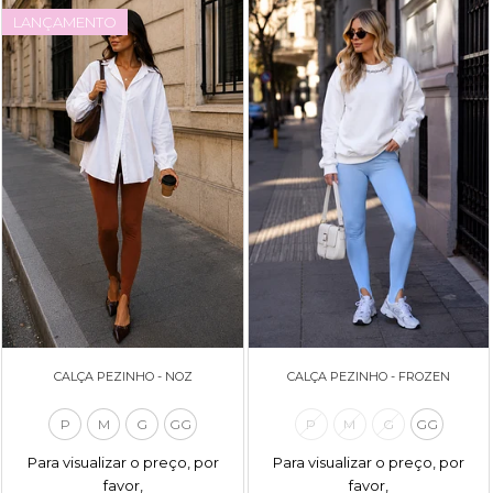
LANÇAMENTO
CALÇA PEZINHO - NOZ
CALÇA PEZINHO - FROZEN
P
M
G
GG
P
M
G
GG
Para visualizar o preço, por
Para visualizar o preço, por
favor,
favor,