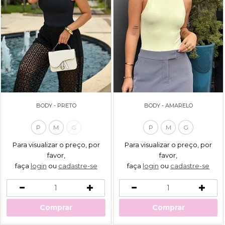
BODY - PRETO
BODY - AMARELO
P
M
G
P
M
G
Para visualizar o preço, por
Para visualizar o preço, por
favor,
favor,
faça
login
ou
cadastre-se
faça
login
ou
cadastre-se
Comprar
Comprar