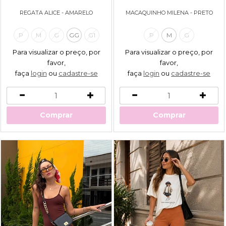
REGATA ALICE - AMARELO
MACAQUINHO MILENA - PRETO
P
M
G
GG
G1
P
M
G
Para visualizar o preço, por
Para visualizar o preço, por
favor,
favor,
faça
login
ou
cadastre-se
faça
login
ou
cadastre-se
Comprar
Comprar