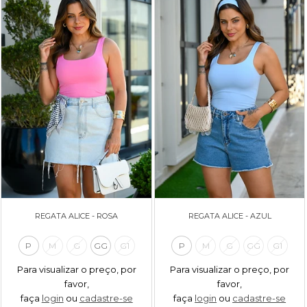
REGATA ALICE - ROSA
REGATA ALICE - AZUL
P
M
G
GG
G1
P
M
G
GG
G1
Para visualizar o preço, por
Para visualizar o preço, por
favor,
favor,
faça
login
ou
cadastre-se
faça
login
ou
cadastre-se