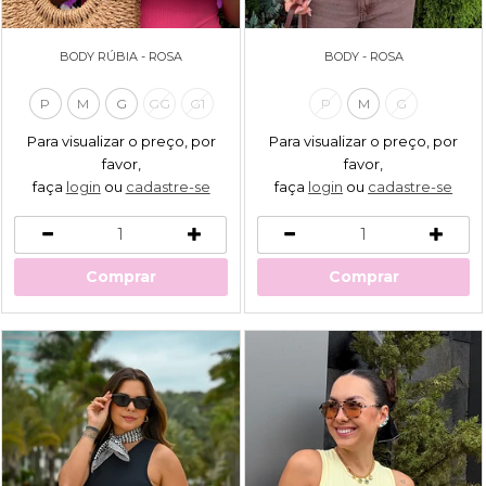
BODY RÚBIA - ROSA
BODY - ROSA
P
M
G
GG
G1
P
M
G
Para visualizar o preço, por
Para visualizar o preço, por
favor,
favor,
faça
login
ou
cadastre-se
faça
login
ou
cadastre-se
Comprar
Comprar