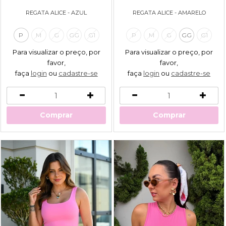
REGATA ALICE - AZUL
REGATA ALICE - AMARELO
P
M
G
GG
G1
P
M
G
GG
G1
Para visualizar o preço, por
Para visualizar o preço, por
favor,
favor,
faça
login
ou
cadastre-se
faça
login
ou
cadastre-se
Comprar
Comprar