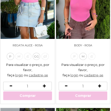
REGATA ALICE - ROSA
BODY - ROSA
P
M
G
GG
G1
P
M
G
Para visualizar o preço, por
Para visualizar o preço, por
favor,
favor,
faça
login
ou
cadastre-se
faça
login
ou
cadastre-se
Comprar
Comprar