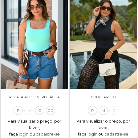
REGATA ALICE - VERDE ÁGUA
BODY - PRETO
P
M
G
GG
P
M
G
Para visualizar o preço, por
Para visualizar o preço, por
favor,
favor,
faça
login
ou
cadastre-se
faça
login
ou
cadastre-se