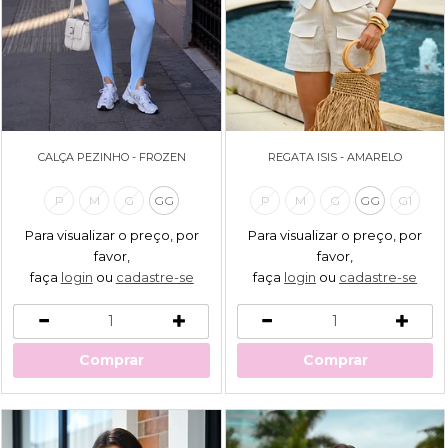
CALÇA PEZINHO - FROZEN
REGATA ISIS - AMARELO
P
M
G
GG
P
M
G
GG
G1
Para visualizar o preço, por
Para visualizar o preço, por
favor,
favor,
faça
login
ou
cadastre-se
faça
login
ou
cadastre-se
Comprar
Comprar