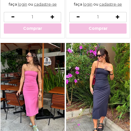
faça
login
ou
cadastre-se
faça
login
ou
cadastre-se
Comprar
Comprar