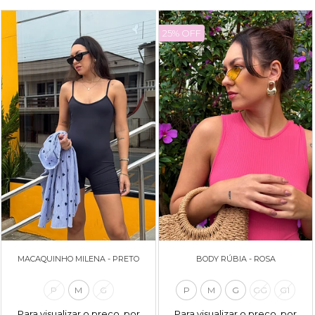
25% OFF
MACAQUINHO MILENA - PRETO
BODY RÚBIA - ROSA
P
M
G
P
M
G
GG
G1
Para visualizar o preço, por
Para visualizar o preço, por