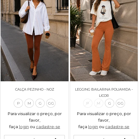
CALÇA PEZINHO - NOZ
LEGGING BAILARINA POLIAMIDA -
LICOR
P
M
G
GG
P
M
G
GG
Para visualizar o preço, por
Para visualizar o preço, por
favor,
favor,
faça
login
ou
cadastre-se
faça
login
ou
cadastre-se