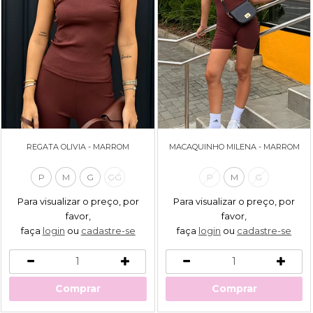
REGATA OLIVIA - MARROM
MACAQUINHO MILENA - MARROM
P
M
G
GG
P
M
G
Para visualizar o preço, por
Para visualizar o preço, por
favor,
favor,
faça
login
ou
cadastre-se
faça
login
ou
cadastre-se
Comprar
Comprar