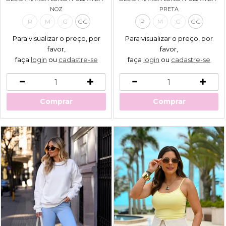
NOZ
PRETA
P
M
G
GG
P
M
G
GG
Para visualizar o preço, por
Para visualizar o preço, por
favor,
favor,
faça
login
ou
cadastre-se
faça
login
ou
cadastre-se
Comprar
Comprar