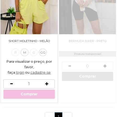
SHORT MOLETINHO - MELÃO
BERMUDA BIKER - PRETO
P
M
G
GG
Produto Indisponível
Para visualizar o preço, por
favor,
faça
login
ou
cadastre-se
Comprar
Comprar
(current)
←
1
→