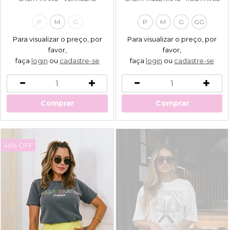
P
M
G
P
M
G
GG
Para visualizar o preço, por
Para visualizar o preço, por
favor,
favor,
faça
login
ou
cadastre-se
faça
login
ou
cadastre-se
Comprar
Comprar
46% OFF