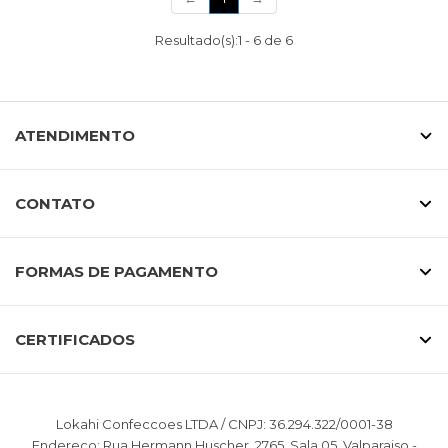
Resultado(s):
1
-
6
de
6
ATENDIMENTO
CONTATO
FORMAS DE PAGAMENTO
CERTIFICADOS
Lokahi Confeccoes LTDA / CNPJ: 36.294.322/0001-38
Endereço: Rua Hermann Huscher, 2765, Sala 05, Valparaiso -