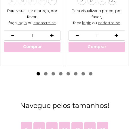
P
M
G
GG
P
M
G
GG
G1
Para visualizar o preço, por
Para visualizar o preço, por
favor,
favor,
faça
login
ou
cadastre-se
faça
login
ou
cadastre-se
Comprar
Comprar
Navegue pelos tamanhos!