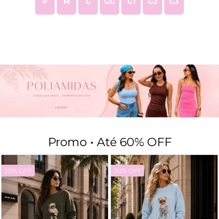
P
M
G
GG
G1
G2
G3
Promo • Até 60% OFF
30% OFF
30% OFF