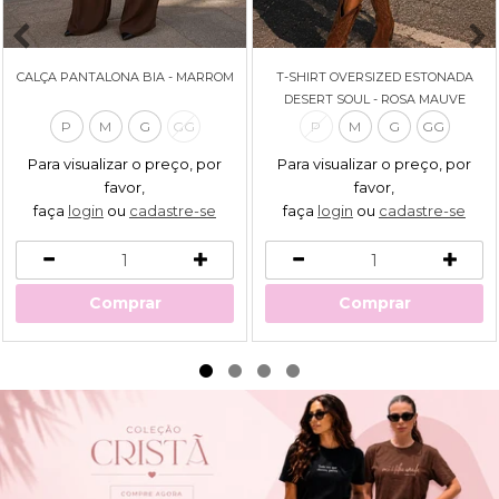
CALÇA PANTALONA BIA - MARROM
T-SHIRT OVERSIZED ESTONADA
DESERT SOUL - ROSA MAUVE
P
M
G
GG
P
M
G
GG
Para visualizar o preço, por
Para visualizar o preço, por
favor,
favor,
faça
login
ou
cadastre-se
faça
login
ou
cadastre-se
Comprar
Comprar