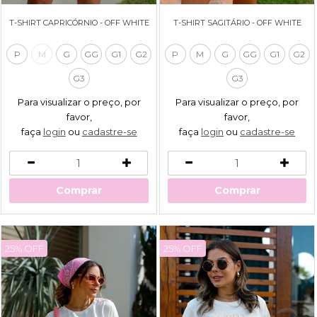
T-SHIRT CAPRICÓRNIO - OFF WHITE
T-SHIRT SAGITÁRIO - OFF WHITE
P
M
G
GG
G1
G2
P
M
G
GG
G1
G2
G3
G3
Para visualizar o preço, por
Para visualizar o preço, por
favor,
favor,
faça
login
ou
cadastre-se
faça
login
ou
cadastre-se
Comprar
Comprar
25% OFF
25% OFF