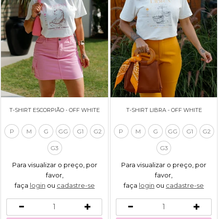
T-SHIRT ESCORPIÃO - OFF WHITE
T-SHIRT LIBRA - OFF WHITE
P
M
G
GG
G1
G2
P
M
G
GG
G1
G2
G3
G3
Para visualizar o preço, por
Para visualizar o preço, por
favor,
favor,
faça
login
ou
cadastre-se
faça
login
ou
cadastre-se