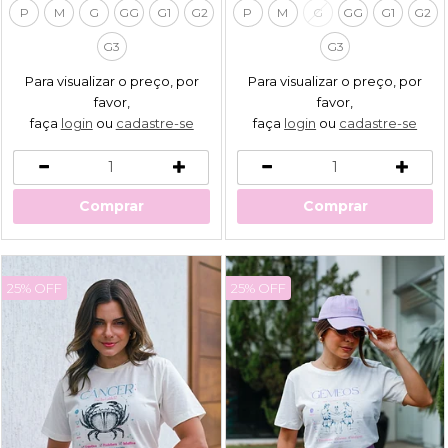
P
M
G
GG
G1
G2
P
M
G
GG
G1
G2
G3
G3
Para visualizar o preço, por
Para visualizar o preço, por
favor,
favor,
faça
login
ou
cadastre-se
faça
login
ou
cadastre-se
Comprar
Comprar
25% OFF
25% OFF