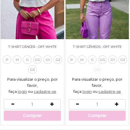
T-SHIRT CÂNCER - OFF WHITE
T-SHIRT GÊMEOS - OFF WHITE
P
M
G
GG
G1
G2
P
M
G
GG
G1
G2
G3
G3
Para visualizar o preço, por
Para visualizar o preço, por
favor,
favor,
faça
login
ou
cadastre-se
faça
login
ou
cadastre-se
Comprar
Comprar