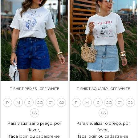
T-SHIRT PEIXES - OFF WHITE
T-SHIRT AQUÁRIO - OFF WHITE
P
M
G
GG
G1
G2
P
M
G
GG
G1
G2
G3
G3
Para visualizar o preço, por
Para visualizar o preço, por
favor,
favor,
faça
login
ou
cadastre-se
faça
login
ou
cadastre-se