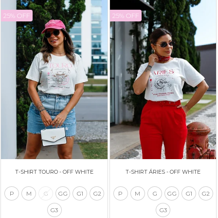
25% OFF
25% OFF
T-SHIRT TOURO - OFF WHITE
T-SHIRT ÁRIES - OFF WHITE
P
M
G
GG
G1
G2
P
M
G
GG
G1
G2
G3
G3